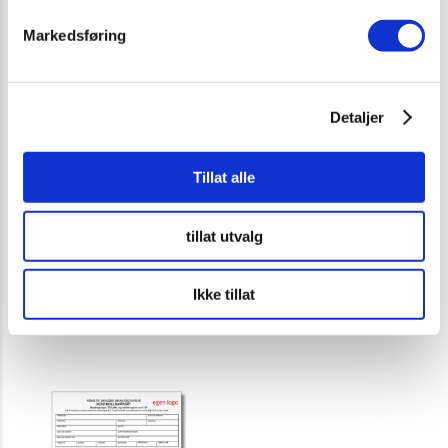
Markedsføring
Detaljer
Tillat alle
Plakat A3 - Daglig
Kontrollmerke
tillat utvalg
sikkerhetskontroll
55 kr
Maskin
(Medlemspris 49,5 kr)
55 kr
Ikke tillat
(Medlemspris 55 kr)