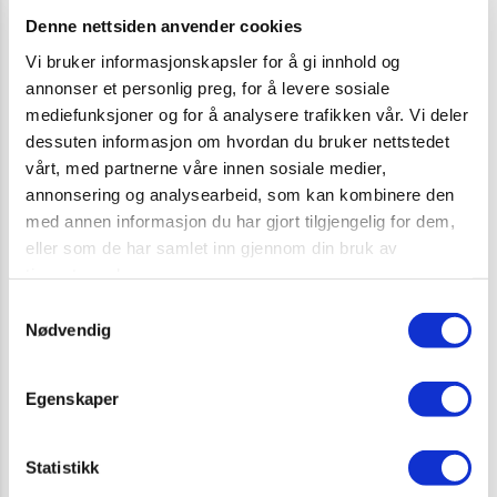
Denne nettsiden anvender cookies
Vi bruker informasjonskapsler for å gi innhold og
annonser et personlig preg, for å levere sosiale
mediefunksjoner og for å analysere trafikken vår. Vi deler
Informasjon
dessuten informasjon om hvordan du bruker nettstedet
vårt, med partnerne våre innen sosiale medier,
Plakat A4 liggende format, med 11
annonsering og analysearbeid, som kan kombinere den
kontrollpunkter.
med annen informasjon du har gjort tilgjengelig for dem,
eller som de har samlet inn gjennom din bruk av
tjenestene deres.
Samtykkevalg
Nødvendig
Egenskaper
RELATERTE PRODUKTER
Statistikk