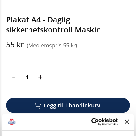
Plakat A4 - Daglig
sikkerhetskontroll Maskin
55 kr
(Medlemspris 55 kr)
Legg til i handlekurv
Er du medlem?
Husk å logge inn for å få
medlemsrabatt.