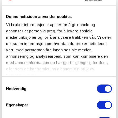
I hovedsak så er det fire fagområder innen Norsk
Organisasjonservice AS.
Dette er
Denne nettsiden anvender cookies
NOORSI Skolen
Vi bruker informasjonskapsler for å gi innhold og
Sekretariatet
annonser et personlig preg, for å levere sosiale
Produksjon og utsendelse av materiell
mediefunksjoner og for å analysere trafikken vår. Vi deler
Salg og support på IT systemer.
dessuten informasjon om hvordan du bruker nettstedet
vårt, med partnerne våre innen sosiale medier,
NOORSI ledes til daglig av administrerende direktør.
annonsering og analysearbeid, som kan kombinere den
med annen informasjon du har gjort tilgjengelig for dem,
NOORSI med alle sine bransjegrupper har et
eller som de har samlet inn gjennom din bruk av
omfattende samarbeid med en rekke
tjenestene deres.
andre foreninger og organisasjoner og deltar i faglig
Samtykkevalg
komitearbeid over hele landet i mange bransjer.
Nødvendig
NOORSI har hatt fast plass i Arbeidstilsynets
Fagforum i mange år.
Egenskaper
NOORSI har til enhver tid nedsatt en rekke grupper ut