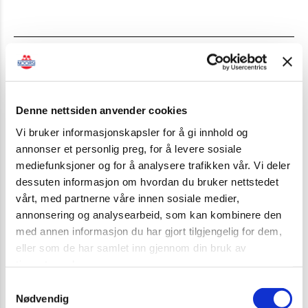
Informasjon
Kontrollblokk for sakkyndig kontroll av truck.
Denne nettsiden anvender cookies
Leveres i sett av 50 skjema med gjennomslag i 3
eksemplar (ett til maskin, ett til firma og ett til
Vi bruker informasjonskapsler for å gi innhold og
kontrolløren selv).
annonser et personlig preg, for å levere sosiale
mediefunksjoner og for å analysere trafikken vår. Vi deler
dessuten informasjon om hvordan du bruker nettstedet
Beskrivelse:
vårt, med partnerne våre innen sosiale medier,
Kontrollskjema for sakkyndig kontroll uten egen
annonsering og analysearbeid, som kan kombinere den
firmalogo.
med annen informasjon du har gjort tilgjengelig for dem,
Blokk à 50 sett med hvit original, gul og rosa
eller som de har samlet inn gjennom din bruk av
kopi. Minstebestilling 3 blokker av denne typen.
tjenestene deres.
NB!
Kr. 699,- i oppstartskostnader pr. bestilling.
Samtykkevalg
Husk å bestille det antallet du trenger i en og
Nødvendig