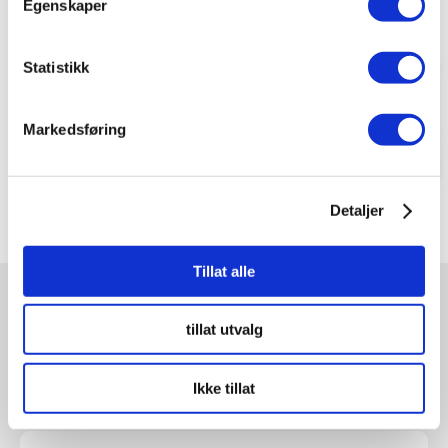
Egenskaper
Statistikk
Markedsføring
Detaljer
Tillat alle
NYESTE FIRMA BAK
tillat utvalg
HOVEDMEDLEM
Ikke tillat