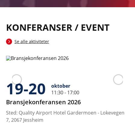
KONFERANSER / EVENT
Se alle aktiviteter
09-10
november
7:00
11:30 - 17:00
2026
Tungbilkonferansen 2026
 Gardermoen - Lokevegen
Sted: Clarion Hotel & Congress Os
Gaarders veg 15, 2060 Gardermo