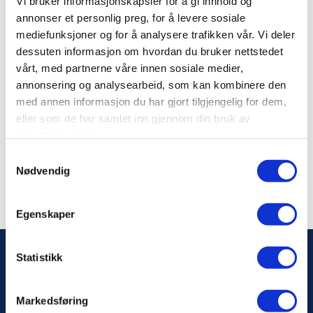
Vi bruker informasjonskapsler for å gi innhold og
Norsk Organisasjonsservice AS
annonser et personlig preg, for å levere sosiale
Kurs - Konferanser - Trykkeri -
mediefunksjoner og for å analysere trafikken vår. Vi deler
Medlemssystemer/IT - for medlemmene
dessuten informasjon om hvordan du bruker nettstedet
www.noorservice.no
vårt, med partnerne våre innen sosiale medier,
annonsering og analysearbeid, som kan kombinere den
Nasjonalt Kompetanseregister AS
med annen informasjon du har gjort tilgjengelig for dem,
Kompetansebevis for medlemmene.
eller som de har samlet inn gjennom din bruk av
www.bevisregisteret.no
tjenestene deres.
Samtykkevalg
Nødvendig
Egenskaper
Statistikk
Markedsføring