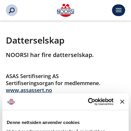
Datterselskap
NOORSI har fire datterselskap.
ASAS Sertifisering AS
Sertifiseringsorgan for medlemmene.
www.assassert.no
Lifting Safety International AS
Forlag for medlemmene - fagbøker Kran &
Løft.
Denne nettsiden anvender cookies
www.lsi-bok.no