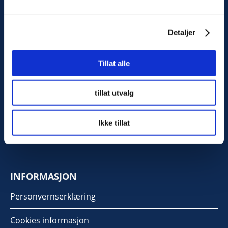
Detaljer
Tillat alle
KONTAKT OSS
Kilengaten 15b, 3117 Tønsberg
tillat utvalg
Tlf: 33 30 99 40
Ikke tillat
Epost:
info@noorsi.no
INFORMASJON
Personvernserklæring
Cookies informasjon