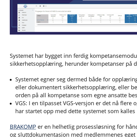
Systemet har bygget inn ferdig kompetansemodule
sikkerhetsopplæring, herunder kompetanser på de
Systemet egner seg dermed både for opplærings
eller dokumentert sikkerhetsopplæring, eller bed
orden på all kompetanse som egne ansatte besi
VGS: I en tilpasset VGS-versjon er det nå flere
har startet opp med dette systemet som kalles 
BRAKOMP
er en helhetlig prosessløsning for hå
og sluttdokumentasjon med medlemmenes eget 