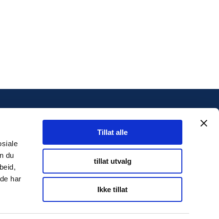
INFORMASJON
Tillat alle
Personvernserklæring
osiale
an du
Cookies informasjon
tillat utvalg
beid,
 de har
Ikke tillat
Twitter