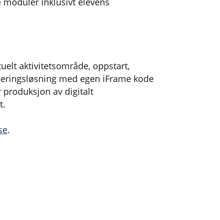
e moduler inklusivt elevens
uelt aktivitetsområde, oppstart,
iseringsløsning med egen iFrame kode
produksjon av digitalt
t.
se
.