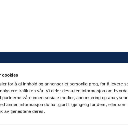
KONTAKT OSS
r cookies
Kilengaten 15b, 3117 Tønsberg
er for å gi innhold og annonser et personlig preg, for å levere s
nalysere trafikken vår. Vi deler dessuten informasjon om hvord
Tlf: 33 30 99 40
d partnerne våre innen sosiale medier, annonsering og analysear
Epost:
info@noorsi.no
annen informasjon du har gjort tilgjengelig for dem, eller som
k av tjenestene deres.