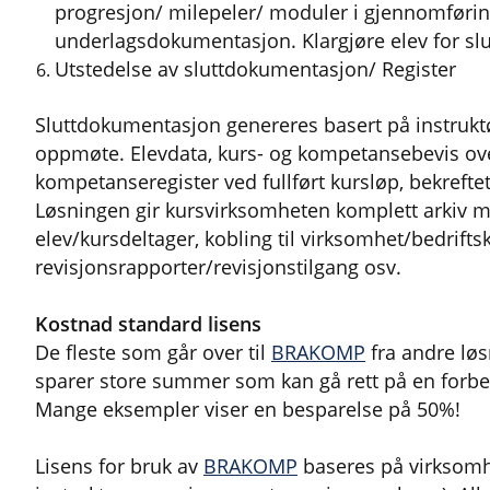
progresjon/ milepeler/ moduler i gjennomføring
underlagsdokumentasjon. Klargjøre elev for s
Utstedelse av sluttdokumentasjon/ Register
Sluttdokumentasjon genereres basert på instruktø
oppmøte. Elevdata, kurs- og kompetansebevis over
kompetanseregister ved fullført kursløp, bekrefte
Løsningen gir kursvirksomheten komplett arkiv me
elev/kursdeltager, kobling til virksomhet/bedrifts
revisjonsrapporter/revisjonstilgang osv.
Kostnad standard lisens
De fleste som går over til
BRAKOMP
fra andre lø
sparer store summer som kan gå rett på en forbe
Mange eksempler viser en besparelse på 50%!
Lisens for bruk av
BRAKOMP
baseres på virksomhe