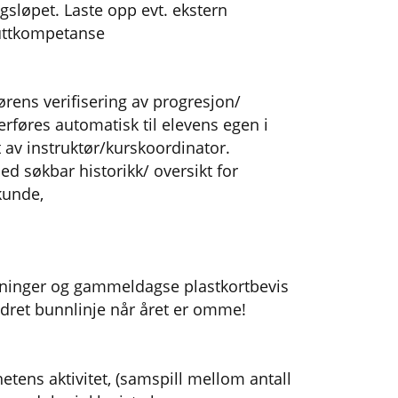
sløpet. Laste opp evt. ekstern
luttkompetanse
rens verifisering av progresjon/
føres automatisk til elevens egen i
t av instruktør/kurskoordinator.
d søkbar historikk/ oversikt for
kunde,
sninger og gammeldagse plastkortbevis
dret bunnlinje når året er omme!
tens aktivitet, (samspill mellom antall