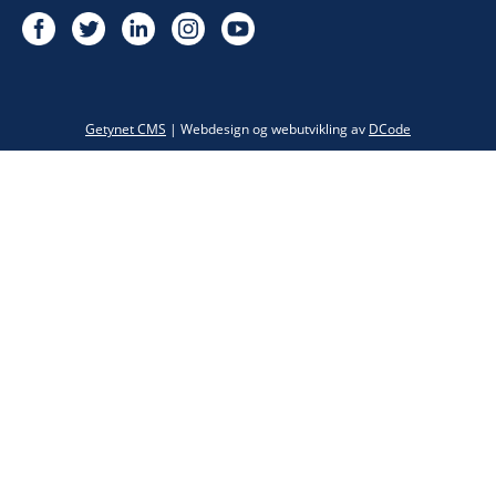
Twitter
Getynet CMS
| Webdesign og webutvikling av
DCode