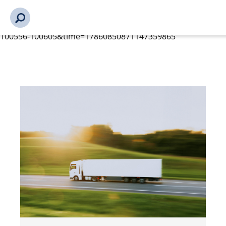
s_url = https://event2.getynet.com/viewEvent2.php?
event=RHByQmZzSlNJbWtIYjl6L0NEZ1pOUT09&languageID=
nettbutikk%2Fdokumentert%2Fpersonlofter-prover-fokaa-
engelsk-areial-exam-test%2Ftungbilkonferansen-2026-
100556-100605&time=17860850871147359865