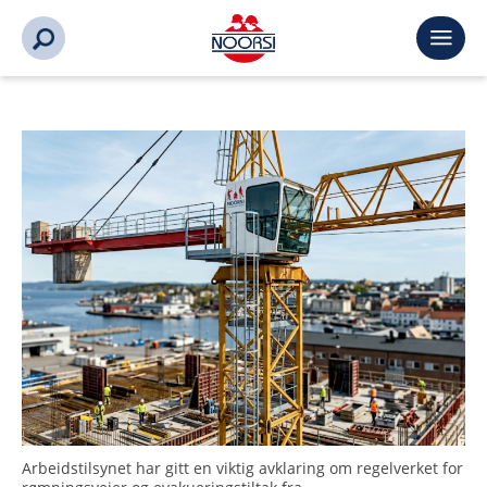
Arbeidstilsynet har gitt en viktig avklaring om regelverket for