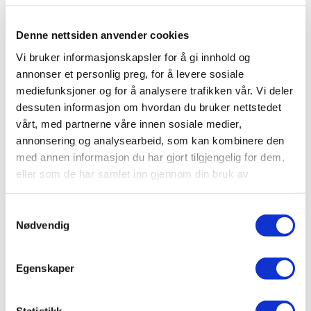
rømnings og redningstiltak etter
arbeidsplassforskriften § 4-2, og ikke som en
Denne nettsiden anvender cookies
rømningsvei etter § 2-21.
Vi bruker informasjonskapsler for å gi innhold og
annonser et personlig preg, for å levere sosiale
Arbeidsgivers plikter ved risikobaserte tiltak
mediefunksjoner og for å analysere trafikken vår. Vi deler
Dersom virksomheten, basert på sin egen
dessuten informasjon om hvordan du bruker nettstedet
risikovurdering, finner behov for ytterligere tiltak
vårt, med partnerne våre innen sosiale medier,
annonsering og analysearbeid, som kan kombinere den
som montering av selvredningsutstyr i kranen,
med annen informasjon du har gjort tilgjengelig for dem,
utløser dette klare plikter for arbeidsgiver.
eller som de har samlet inn gjennom din bruk av
tjenestene deres.
Arbeidsgiver må gjennomføre en risikovurdering av
Samtykkevalg
den konkrete bruken av kranen, etablere
Nødvendig
nødvendige beredskapstiltak og redningsplaner,
samt sørge for tilstrekkelig opplæring, øvelse og
vedlikehold av beredskaps og redningsutstyret.
Egenskaper
Arbeidstilsynet understreker samtidig at slike tiltak
kommer i tillegg til, og kan ikke brukes til å