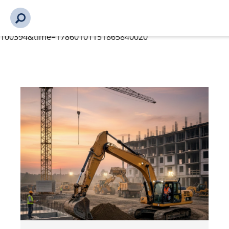
s_url = https://event2.getynet.com/viewEvent2.php?
event=SDdHYkxDTm1RZzhmc3VMZU1JdVErdz09&languageID
mobilnych-roboczyck-podnosnikow-
platformowych%2Fbransjekonferansen-2026-100394-
100394&time=17860101151865840020