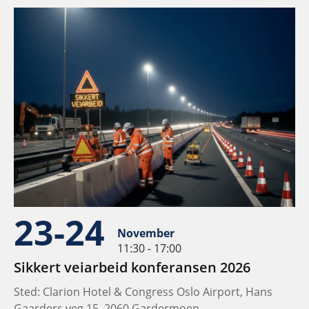
23-24
November
11:30 - 17:00
Sikkert veiarbeid konferansen 2026
Sted: Clarion Hotel & Congress Oslo Airport, Hans
Gaarders veg 15, 2060 Gardermoen