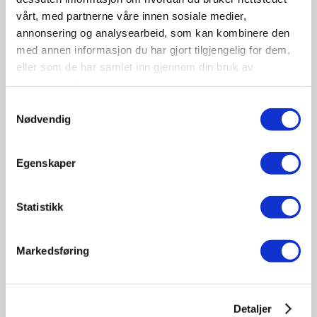
vårt, med partnerne våre innen sosiale medier,
annonsering og analysearbeid, som kan kombinere den
med annen informasjon du har gjort tilgjengelig for dem,
eller som de har samlet inn gjennom din bruk av
tjenestene deres.
09-10
Samtykkevalg
November
Nødvendig
11:30 - 17:00
Tungbilkonferansen 2026
Egenskaper
Sted: Clarion Hotel & Congress Oslo Airport, Hans
Gaarders veg 15, 2060 Gardermoen
Statistikk
Tungbil etterutdanning
Markedsføring
Detaljer