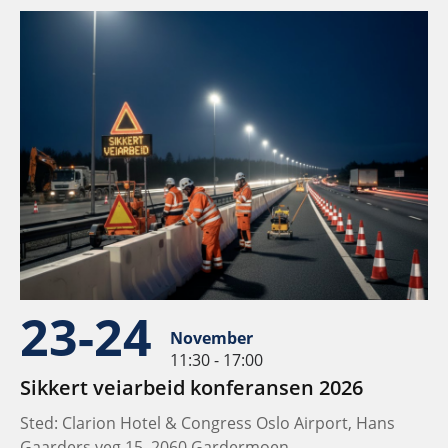
23-24
November
11:30 - 17:00
Sikkert veiarbeid konferansen 2026
Sted: Clarion Hotel & Congress Oslo Airport, Hans
Gaarders veg 15, 2060 Gardermoen