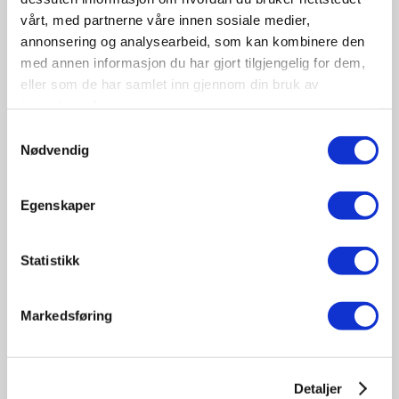
vårt, med partnerne våre innen sosiale medier,
annonsering og analysearbeid, som kan kombinere den
med annen informasjon du har gjort tilgjengelig for dem,
eller som de har samlet inn gjennom din bruk av
tjenestene deres.
09-10
Samtykkevalg
November
Nødvendig
11:30 - 17:00
Tungbilkonferansen 2026
Egenskaper
Sted: Clarion Hotel & Congress Oslo Airport, Hans
Gaarders veg 15, 2060 Gardermoen
Statistikk
Tungbil etterutdanning
Markedsføring
Detaljer