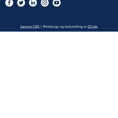
Twitter
Getynet CMS
| Webdesign og webutvikling av
DCode