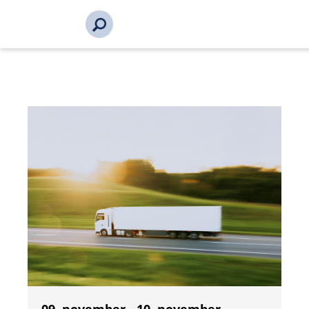
s_url = https://event2.getynet.com/viewEvent2.php?
event=RHByQmZzSlNJbWtIYjl6L0NEZ1pOUT09&languageID=n
bli-medlem%2Fbli-medlem%2Ftungbilkonferansen-2026-
100556-100605&time=17861312321112087909