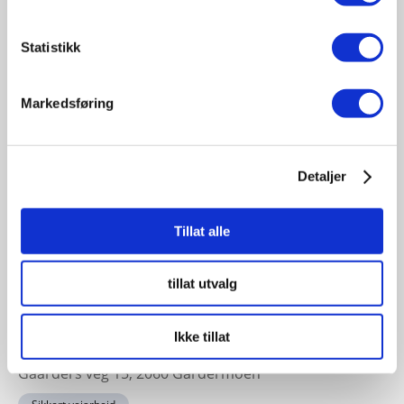
19
November
Statistikk
11:30 - 17:00
Fagsamling hav 2026
Markedsføring
Sted: Quality Hotel Ålesund | Sorenskriver Bulls gate 7
- 6002, Ålesund, Norge
Havbruk sjøfart offshore
Detaljer
Tillat alle
23-24
November
tillat utvalg
11:30 - 17:00
Sikkert veiarbeid konferansen 2026
Ikke tillat
Sted: Clarion Hotel & Congress Oslo Airport, Hans
Gaarders veg 15, 2060 Gardermoen