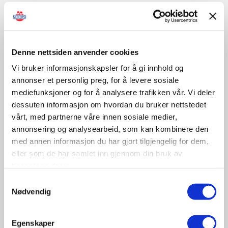
Sertifisert opplæring/kontroll
Denne nettsiden anvender cookies
Vi bruker informasjonskapsler for å gi innhold og
November
annonser et personlig preg, for å levere sosiale
mediefunksjoner og for å analysere trafikken vår. Vi deler
dessuten informasjon om hvordan du bruker nettstedet
09-10
vårt, med partnerne våre innen sosiale medier,
November
annonsering og analysearbeid, som kan kombinere den
11:30 - 17:00
med annen informasjon du har gjort tilgjengelig for dem,
Tungbilkonferansen 2026
eller som de har samlet inn gjennom din bruk av
Sted: Clarion Hotel & Congress Oslo Airport, Hans
tjenestene deres.
Gaarders veg 15, 2060 Gardermoen
Samtykkevalg
Nødvendig
Tungbil etterutdanning
Egenskaper