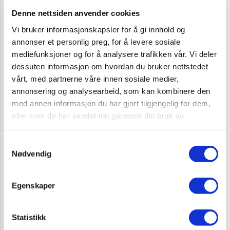
Denne nettsiden anvender cookies
Vi bruker informasjonskapsler for å gi innhold og
annonser et personlig preg, for å levere sosiale
mediefunksjoner og for å analysere trafikken vår. Vi deler
Informasjon
dessuten informasjon om hvordan du bruker nettstedet
vårt, med partnerne våre innen sosiale medier,
Plakat A3, liggende format, med 11
annonsering og analysearbeid, som kan kombinere den
kontrollpunkter.
med annen informasjon du har gjort tilgjengelig for dem,
eller som de har samlet inn gjennom din bruk av
tjenestene deres.
Samtykkevalg
Nødvendig
Egenskaper
RELATERTE PRODUKTER
Statistikk