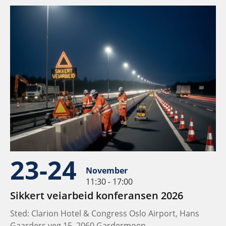
23-24
November
11:30 - 17:00
Sikkert veiarbeid konferansen 2026
Sted: Clarion Hotel & Congress Oslo Airport, Hans
Gaarders veg 15, 2060 Gardermoen