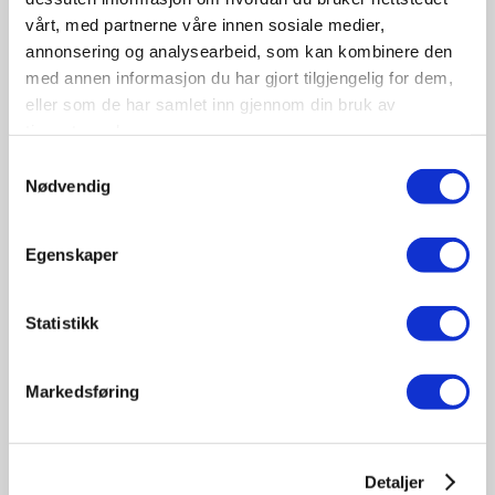
vårt, med partnerne våre innen sosiale medier,
annonsering og analysearbeid, som kan kombinere den
med annen informasjon du har gjort tilgjengelig for dem,
eller som de har samlet inn gjennom din bruk av
tjenestene deres.
09-10
Samtykkevalg
November
Nødvendig
11:30 - 17:00
Tungbilkonferansen 2026
Egenskaper
Sted: Clarion Hotel & Congress Oslo Airport, Hans
Gaarders veg 15, 2060 Gardermoen
Statistikk
Tungbil etterutdanning
Markedsføring
Detaljer