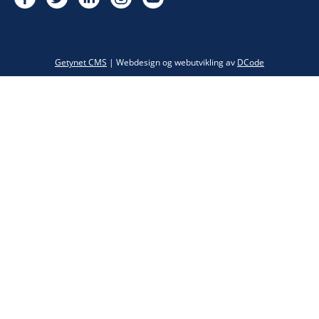
Twitter
Getynet CMS
| Webdesign og webutvikling av
DCode