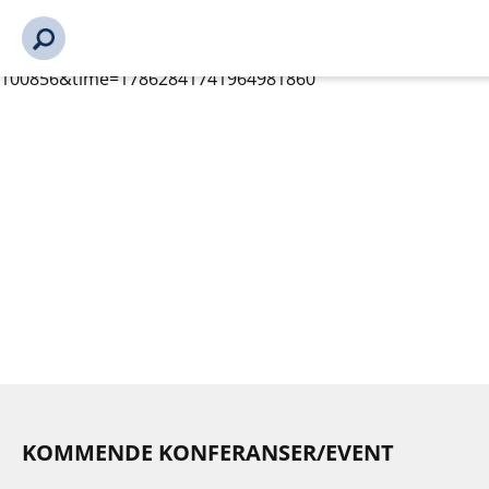
s_url = https://event2.getynet.com/viewEvent2.php?
event=Q3c3WjNJK2lIY1lCbjBUWHB3dlVTZz09&languageID=
personvernerklaering%2Fmedlemmer-bli-medlem%2Fbli-
medlem%2Ffagsamling-hav-2026-100856-
100856&time=17862841741964981860
KOMMENDE KONFERANSER/EVENT