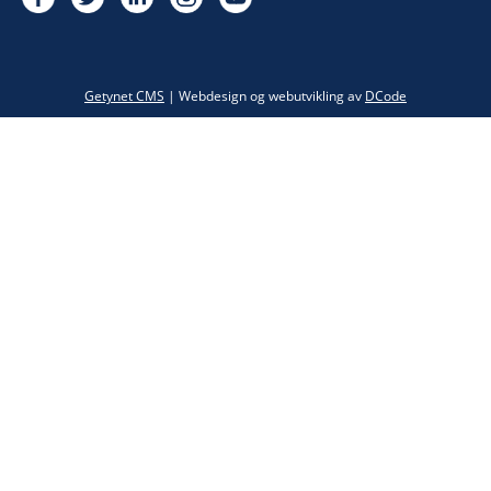
Twitter
Getynet CMS
| Webdesign og webutvikling av
DCode