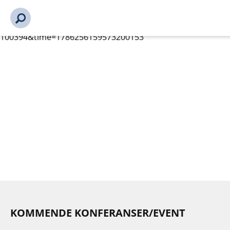
s_url = https://event2.getynet.com/viewEvent2.php?
event=SDdHYkxDTm1RZzhmc3VMZU1JdVErdz09&languageID=
annonsorer%2Fmedlemmer-bli-medlem%2Fbli-
medlem%2Fbransjekonferansen-2026-100394-
100394&time=1786256159573200153
KOMMENDE KONFERANSER/EVENT