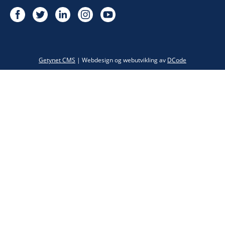
Twitter
Getynet CMS
| Webdesign og webutvikling av
DCode