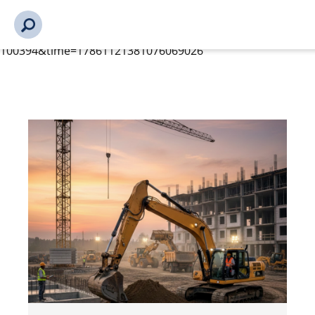
s_url = https://event2.getynet.com/viewEvent2.php?
event=SDdHYkxDTm1RZzhmc3VMZU1JdVErdz09&languageID=
omossliste-sponsorerogannonsrer%2Fvare-
samarbeidspartnere%2Fbransjekonferansen-2026-100394-
100394&time=17861121381076069026