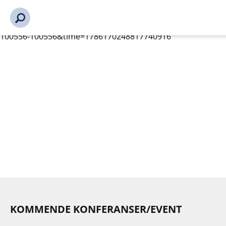
s_url = https://event2.getynet.com/viewEvent2.php?
event=MXV5bEZpaDFoVUdwODNmSFpLWkQzdz09&languageID
omossliste-datterselskap%2Fmedlemmer-bli-
medlem%2Fbli-medlem%2Futrykningskonferansen-2026-
100556-100556&time=1786170248817740916
KOMMENDE KONFERANSER/EVENT