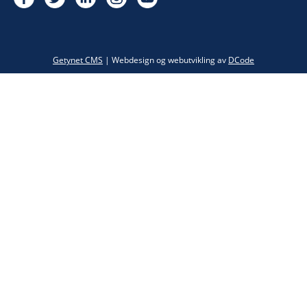
Twitter
Getynet CMS
| Webdesign og webutvikling av
DCode