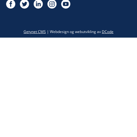
Twitter
Getynet CMS
| Webdesign og webutvikling av
DCode