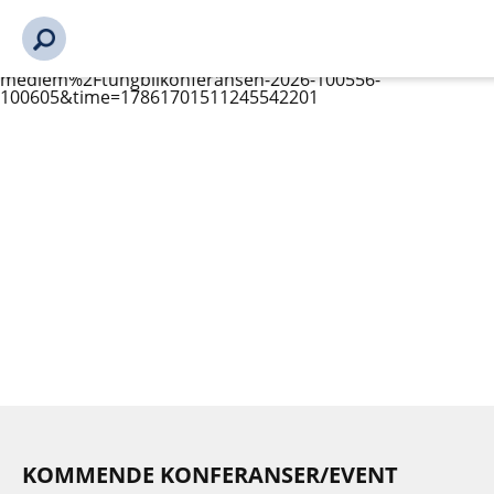
s_url = https://event2.getynet.com/viewEvent2.php?
event=RHByQmZzSlNJbWtIYjl6L0NEZ1pOUT09&languageID=n
muligheterinoorsiliste-
bransjegruppeinoorsi%2Fmedlemmer-bli-medlem%2Fbli-
medlem%2Ftungbilkonferansen-2026-100556-
100605&time=17861701511245542201
KOMMENDE KONFERANSER/EVENT