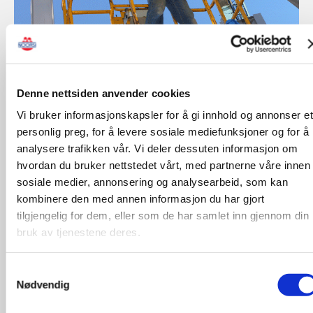
Denne nettsiden anvender cookies
Vi bruker informasjonskapsler for å gi innhold og annonser et
personlig preg, for å levere sosiale mediefunksjoner og for å
analysere trafikken vår. Vi deler dessuten informasjon om
Personløfter Instruktørkurs
hvordan du bruker nettstedet vårt, med partnerne våre innen
sosiale medier, annonsering og analysearbeid, som kan
Kurset retter seg mot de som skal bli instruktør
kombinere den med annen informasjon du har gjort
tilgjengelig for dem, eller som de har samlet inn gjennom din
på dokumentert opplæring.
bruk av tjenestene deres.
Opptakskrav:
Samtykkevalg
Gjennomført brukeropplæring
Nødvendig
Relevant erfaring som bruker
Erfaring med undervisning er å foretrekke