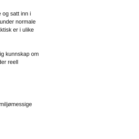
 og satt inn i
 under normale
tisk er i ulike
ktig kunnskap om
er reell
 miljømessige