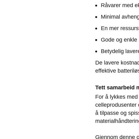
Råvarer med eks
Minimal avhengi
En mer ressurs
Gode og enkle m
Betydelig laver
De lavere kostnade
effektive batteril
Tett samarbeid 
For å lykkes med
celleprodusenter 
å tilpasse og spi
materialhåndtering
Gjennom denne omf