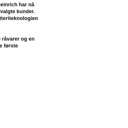
heinrich har nå
tvalgte kunder.
teriteknologien
e råvarer og en
e første