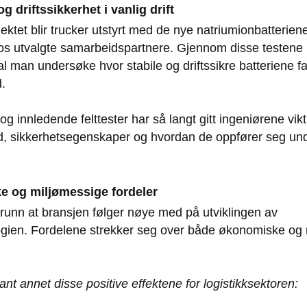
og driftssikkerhet i vanlig drift
jektet blir trucker utstyrt med de nye natriumionbatteriene
hos utvalgte samarbeidspartnere. Gjennom disse testene
l man undersøke hvor stabile og driftssikre batteriene fak
d.
 og innledende felttester har så langt gitt ingeniørene vi
id, sikkerhetsegenskaper og hvordan de oppfører seg und
e og miljømessige fordeler
grunn at bransjen følger nøye med på utviklingen av
ogien. Fordelene strekker seg over både økonomiske og
ant annet disse positive effektene for logistikksektoren: