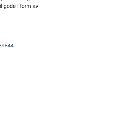
l gode i form av
-
439844