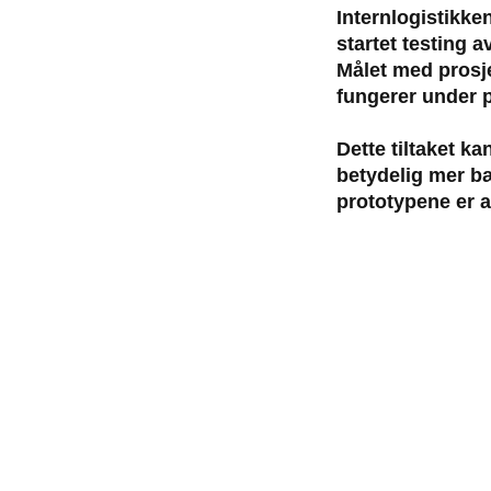
Internlogistikke
startet testing 
Målet med prosj
fungerer under p
Dette tiltaket ka
betydelig mer bæ
prototypene er a