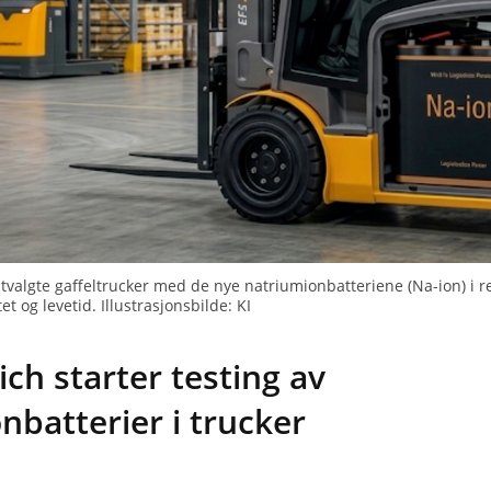
tvalgte gaffeltrucker med de nye natriumionbatteriene (Na-ion) i re
tet og levetid. Illustrasjonsbilde: KI
ich starter testing av
nbatterier i trucker