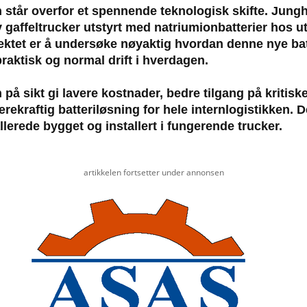
n står overfor et spennende teknologisk skifte. Jung
av gaffeltrucker utstyrt med natriumionbatterier hos u
ektet er å undersøke nøyaktig hvordan denne nye bat
raktisk og normal drift i hverdagen.
n på sikt gi lavere kostnader, bedre tilgang på kritisk
rekraftig batteriløsning for hele internlogistikken. D
llerede bygget og installert i fungerende trucker.
artikkelen fortsetter under annonsen