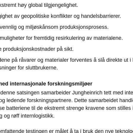
tremt høy global tilgjengelighet.
ghet av geopolitiske konflikter og handelsbarrierer.
vennlig og miljøskånsom produksjonsprosess.
uligheter for fremtidig resirkulering av materialene.
e produksjonskostnader på sikt.
ne på råvarer og materialer forventes å slå direkte ut i 
øsninger for sluttbrukerne.
med internasjonale forskningsmiljøer
 denne satsingen samarbeider Jungheinrich tett med int
og ledende forskningspartnere. Dette samarbeidet handle
sse batteriene til de ekstremt strenge kravene som stille
 og røff internlogistikk.
attende testingen er målet å ta i bruk den nye teknolog