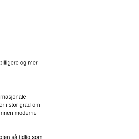
billigere og mer
ernasjonale
r i stor grad om
s innen moderne
ien så tidlig som