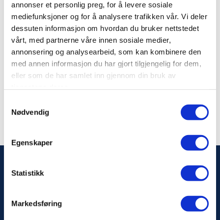
annonser et personlig preg, for å levere sosiale
Viktig informasjon om lasting: Databasens
mediefunksjoner og for å analysere trafikken vår. Vi deler
store omfang betyr at det kan ta noen få ekstra
dessuten informasjon om hvordan du bruker nettstedet
sekunder å laste inn det komplette registeret.
vårt, med partnerne våre innen sosiale medier,
Vi takker for at du venter!
annonsering og analysearbeid, som kan kombinere den
med annen informasjon du har gjort tilgjengelig for dem,
eller som de har samlet inn gjennom din bruk av
Trykk her for å se alle kursene
tjenestene deres.
Samtykkevalg
Nødvendig
Egenskaper
Statistikk
Markedsføring