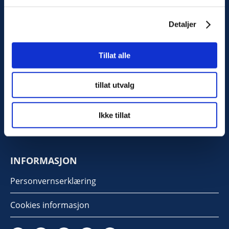
Detaljer
KONTAKT OSS
Tillat alle
Kilengaten 15b, 3117 Tønsberg
tillat utvalg
Tlf: 33 30 99 40
Epost:
info@noorsi.no
Ikke tillat
INFORMASJON
Personvernserklæring
Cookies informasjon