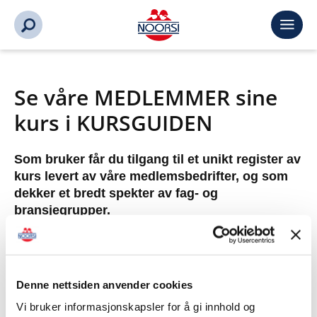
Se våre MEDLEMMER sine
kurs i KURSGUIDEN
Som bruker får du tilgang til et unikt register av
kurs levert av våre medlemsbedrifter, og som
dekker et bredt spekter av fag- og
bransjegrupper.
Dette er din direkte inngang til over 1000
relevante kurs. Bruk søkefunksjonen for å finne
kurs etter sted, innhold eller leverandør, og finn
Denne nettsiden anvender cookies
akkurat den kompetansen din bedrift trenger.
Vi bruker informasjonskapsler for å gi innhold og