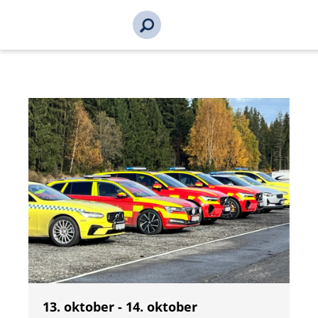
s_url = https://event2.getynet.com/viewEvent2.php?
event=MXV5bEZpaDFoVUdwODNmSFpLWkQzdz09&languageID=n
2026-100556-100556&time=1786075805731694565