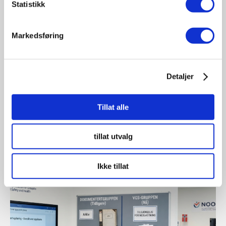
Statistikk
Markedsføring
04.08.2026
Satser sterkt på lærlinger i store
Detaljer
samferdselsprosjekter
Tillat alle
Siden 2016 har mer enn 1,4 millioner arbeidstimer
blitt utført av lærlinger i...
tillat utvalg
Ikke tillat