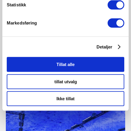
Statistikk
Markedsføring
07.08.2026
Tung sommersesong i trafikken: 18
Detaljer
omkom i juli
Så langt i år har 70 personer mistet livet på norske
Tillat alle
veier, noe...
tillat utvalg
Ikke tillat