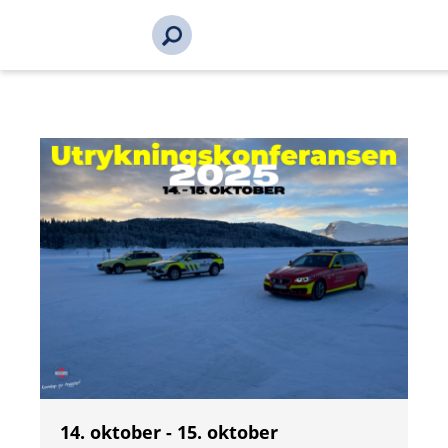
s_url = https://event2.getynet.com/viewEvent2.php?
event=MnhaWnB6Y1REQkdkRWwxNjhhbldEdz09&languageID=n
2025-19287-19287&time=17861589891547651397