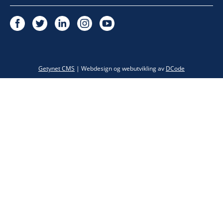
Twitter
Getynet CMS
| Webdesign og webutvikling av
DCode