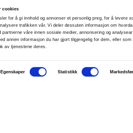
r cookies
er for å gi innhold og annonser et personlig preg, for å levere s
nalysere trafikken vår. Vi deler dessuten informasjon om hvord
d partnerne våre innen sosiale medier, annonsering og analysear
annen informasjon du har gjort tilgjengelig for dem, eller som
k av tjenestene deres.
Egenskaper
Statistikk
Markedsfø
KONTAKT OSS
Kilengaten 15b, 3117 Tønsberg
Tlf: 33 30 99 40
Epost:
info@noorsi.no