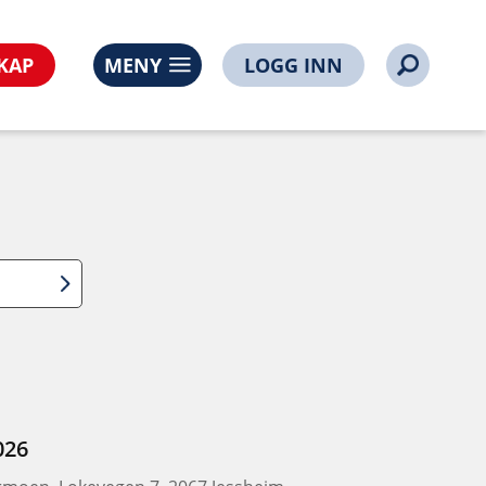
KAP
MENY
LOGG INN
026