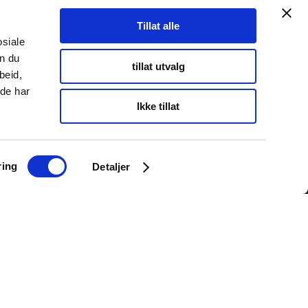
Tillat alle
osiale
an du
tillat utvalg
beid,
 de har
Ikke tillat
ring
Detaljer
INFORMASJON
Personvernserklæring
Cookies informasjon
Twitter