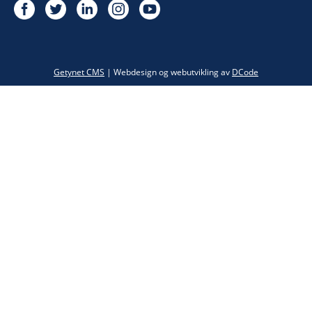
Twitter
Getynet CMS
| Webdesign og webutvikling av
DCode