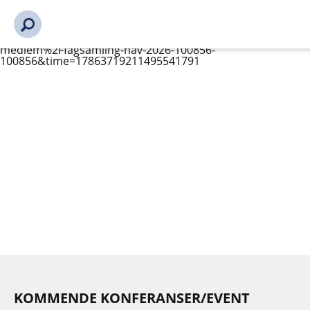
s_url = https://event2.getynet.com/viewEvent2.php?
event=Q3c3WjNJK2lIY1lCbjBUWHB3dlVTZz09&languageID=n
aktueltliste-mottanyhetsbrev%2Fmedlemmer-bli-
medlem%2Fbli-medlem%2Fmedlemmer-bli-medlem%2Fbli-
medlem%2Ffagsamling-hav-2026-100856-
100856&time=17863719211495541791
KOMMENDE KONFERANSER/EVENT