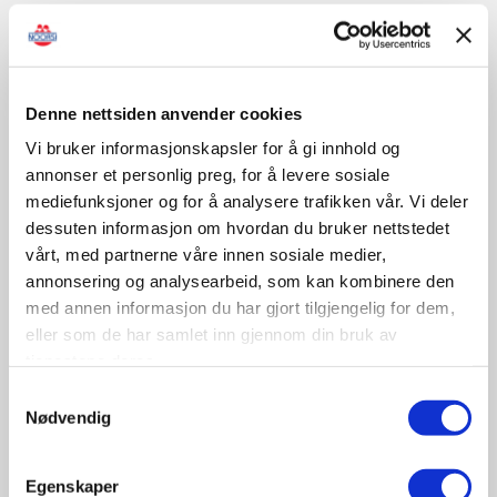
Sertifisert opplæring/kontroll
Denne nettsiden anvender cookies
Vi bruker informasjonskapsler for å gi innhold og
November
annonser et personlig preg, for å levere sosiale
mediefunksjoner og for å analysere trafikken vår. Vi deler
dessuten informasjon om hvordan du bruker nettstedet
09-10
vårt, med partnerne våre innen sosiale medier,
November
annonsering og analysearbeid, som kan kombinere den
11:30 - 17:00
med annen informasjon du har gjort tilgjengelig for dem,
Tungbilkonferansen 2026
eller som de har samlet inn gjennom din bruk av
Sted: Clarion Hotel & Congress Oslo Airport, Hans
tjenestene deres.
Gaarders veg 15, 2060 Gardermoen
Samtykkevalg
Nødvendig
Tungbil etterutdanning
Egenskaper