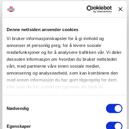
Sertifisert opplæring/kontroll
Denne nettsiden anvender cookies
Vi bruker informasjonskapsler for å gi innhold og
November
annonser et personlig preg, for å levere sosiale
mediefunksjoner og for å analysere trafikken vår. Vi deler
dessuten informasjon om hvordan du bruker nettstedet
09-10
vårt, med partnerne våre innen sosiale medier,
November
annonsering og analysearbeid, som kan kombinere den
11:30 - 17:00
med annen informasjon du har gjort tilgjengelig for dem,
Tungbilkonferansen 2026
eller som de har samlet inn gjennom din bruk av
Sted: Clarion Hotel & Congress Oslo Airport, Hans
tjenestene deres.
Gaarders veg 15, 2060 Gardermoen
Samtykkevalg
Nødvendig
Tungbil etterutdanning
Egenskaper