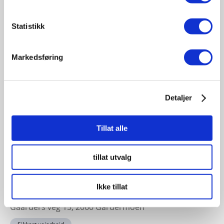
19
November
Statistikk
11:30 - 17:00
Fagsamling hav 2026
Markedsføring
Sted: Quality Hotel Ålesund | Sorenskriver Bulls gate 7
- 6002, Ålesund, Norge
Havbruk sjøfart offshore
Detaljer
Tillat alle
23-24
November
tillat utvalg
11:30 - 17:00
Sikkert veiarbeid konferansen 2026
Ikke tillat
Sted: Clarion Hotel & Congress Oslo Airport, Hans
Gaarders veg 15, 2060 Gardermoen