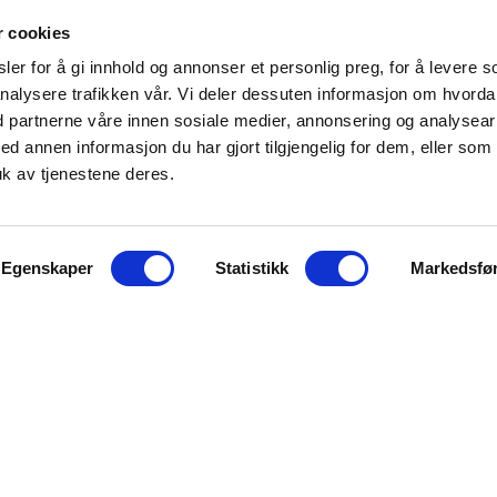
r cookies
er for å gi innhold og annonser et personlig preg, for å levere s
nalysere trafikken vår. Vi deler dessuten informasjon om hvord
d partnerne våre innen sosiale medier, annonsering og analysear
annen informasjon du har gjort tilgjengelig for dem, eller som
k av tjenestene deres.
Egenskaper
Statistikk
Markedsfø
KONTAKT OSS
Kilengaten 15b, 3117 Tønsberg
Tlf: 33 30 99 40
Epost:
info@noorsi.no