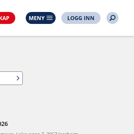
KAP
MENY
LOGG INN
026