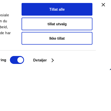
Tillat alle
osiale
an du
tillat utvalg
beid,
 de har
Ikke tillat
ring
Detaljer
INFORMASJON
Personvernserklæring
Cookies informasjon
Twitter