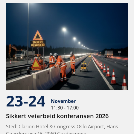
23-24
November
11:30 - 17:00
Sikkert veiarbeid konferansen 2026
Sted: Clarion Hotel & Congress Oslo Airport, Hans
Gaarders veg 15, 2060 Gardermoen