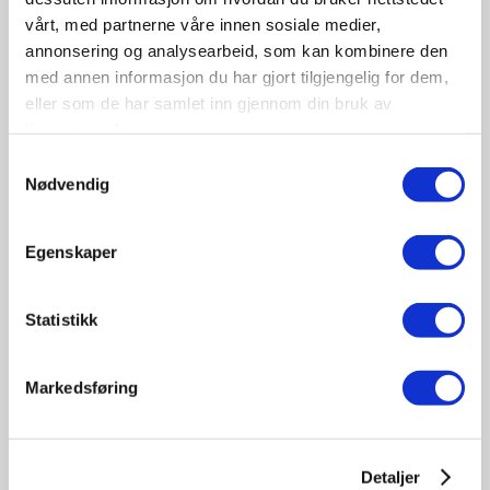
vårt, med partnerne våre innen sosiale medier,
annonsering og analysearbeid, som kan kombinere den
med annen informasjon du har gjort tilgjengelig for dem,
eller som de har samlet inn gjennom din bruk av
tjenestene deres.
09-10
Samtykkevalg
November
Nødvendig
11:30 - 17:00
Tungbilkonferansen 2026
Egenskaper
Sted: Clarion Hotel & Congress Oslo Airport, Hans
Gaarders veg 15, 2060 Gardermoen
Statistikk
Tungbil etterutdanning
Markedsføring
Detaljer