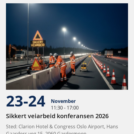
23-24
November
11:30 - 17:00
Sikkert veiarbeid konferansen 2026
Sted: Clarion Hotel & Congress Oslo Airport, Hans
Gaarders veg 15, 2060 Gardermoen