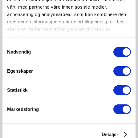
vårt, med partnerne våre innen sosiale medier,
annonsering og analysearbeid, som kan kombinere den
med annen informasjon du har gjort tilgjengelig for dem,
eller som de har samlet inn gjennom din bruk av
tjenestene deres.
09-10
Samtykkevalg
November
Nødvendig
11:30 - 17:00
Tungbilkonferansen 2026
Egenskaper
Sted: Clarion Hotel & Congress Oslo Airport, Hans
Gaarders veg 15, 2060 Gardermoen
Statistikk
Tungbil etterutdanning
Markedsføring
Detaljer