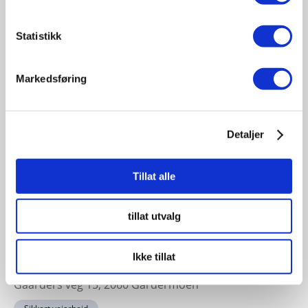
19
November
Statistikk
11:30 - 17:00
Fagsamling hav 2026
Markedsføring
Sted: Quality Hotel Ålesund | Sorenskriver Bulls gate 7
- 6002, Ålesund, Norge
Havbruk sjøfart offshore
Detaljer
Tillat alle
23-24
November
tillat utvalg
11:30 - 17:00
Sikkert veiarbeid konferansen 2026
Ikke tillat
Sted: Clarion Hotel & Congress Oslo Airport, Hans
Gaarders veg 15, 2060 Gardermoen