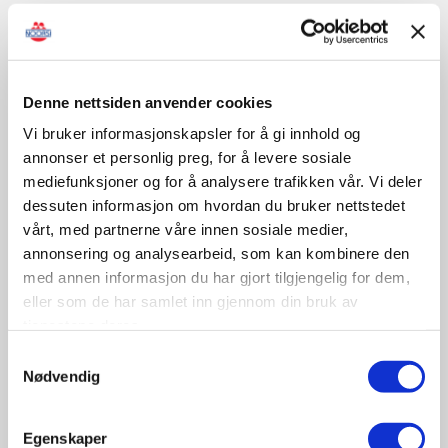
Sertifisert opplæring/kontroll
Denne nettsiden anvender cookies
Vi bruker informasjonskapsler for å gi innhold og
November
annonser et personlig preg, for å levere sosiale
mediefunksjoner og for å analysere trafikken vår. Vi deler
dessuten informasjon om hvordan du bruker nettstedet
09-10
vårt, med partnerne våre innen sosiale medier,
November
annonsering og analysearbeid, som kan kombinere den
11:30 - 17:00
med annen informasjon du har gjort tilgjengelig for dem,
Tungbilkonferansen 2026
eller som de har samlet inn gjennom din bruk av
Sted: Clarion Hotel & Congress Oslo Airport, Hans
tjenestene deres.
Gaarders veg 15, 2060 Gardermoen
Samtykkevalg
Nødvendig
Tungbil etterutdanning
Egenskaper