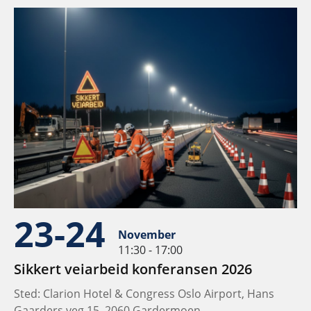
23-24
November
11:30 - 17:00
Sikkert veiarbeid konferansen 2026
Sted: Clarion Hotel & Congress Oslo Airport, Hans
Gaarders veg 15, 2060 Gardermoen