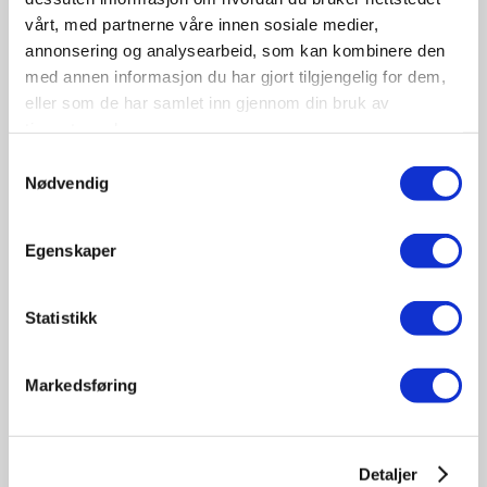
vårt, med partnerne våre innen sosiale medier,
annonsering og analysearbeid, som kan kombinere den
med annen informasjon du har gjort tilgjengelig for dem,
eller som de har samlet inn gjennom din bruk av
tjenestene deres.
09-10
Samtykkevalg
November
Nødvendig
11:30 - 17:00
Tungbilkonferansen 2026
Egenskaper
Sted: Clarion Hotel & Congress Oslo Airport, Hans
Gaarders veg 15, 2060 Gardermoen
Statistikk
Tungbil etterutdanning
Markedsføring
Detaljer