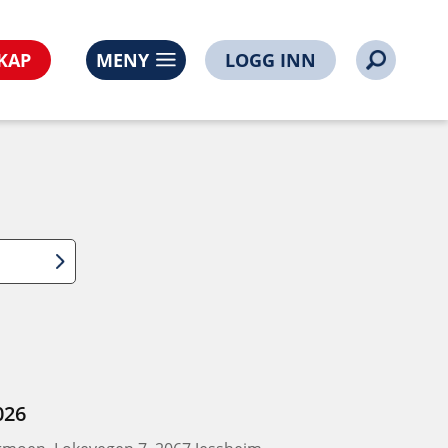
KAP
MENY
LOGG INN
026