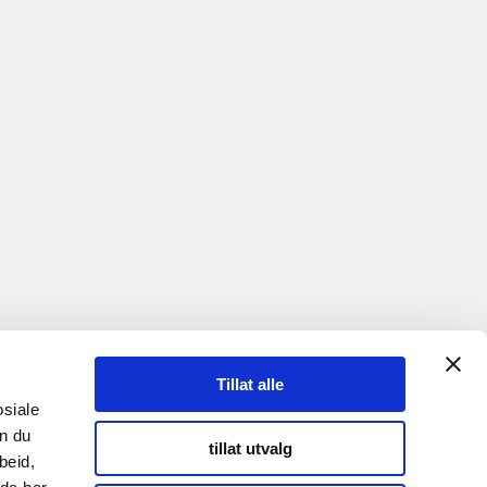
Tillat alle
osiale
an du
tillat utvalg
beid,